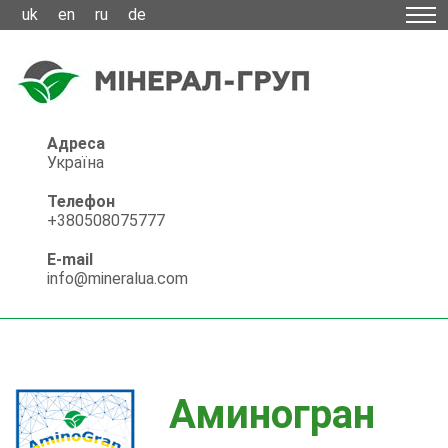
uk
en
ru
de
Адреса
Україна
Телефон
+380508075777
E-mail
info@mineralua.com
Аминогран