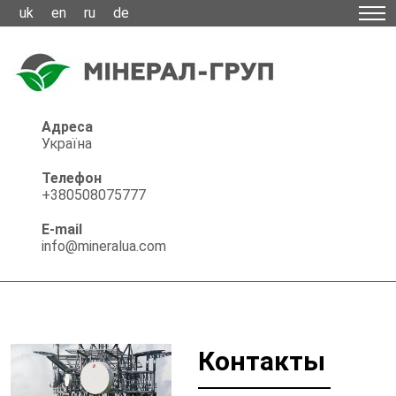
uk
en
ru
de
Адреса
Україна
Телефон
+380508075777
E-mail
info@mineralua.com
Контакты